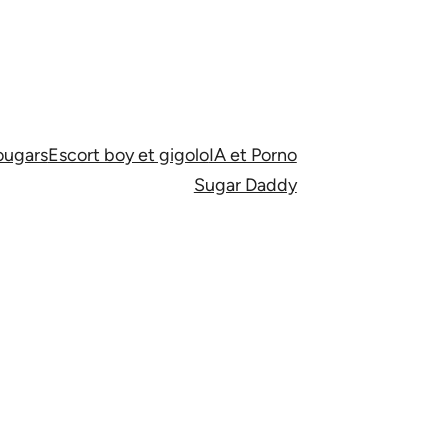
ugars
Escort boy et gigolo
IA et Porno
Sugar Daddy