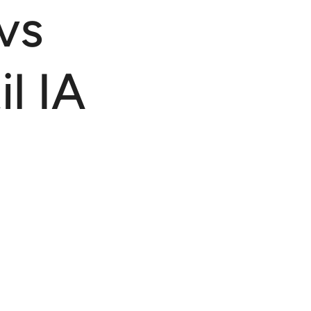
vs
il IA