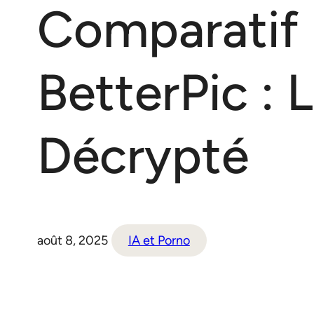
Comparatif
BetterPic : L
Décrypté
août 8, 2025
IA et Porno