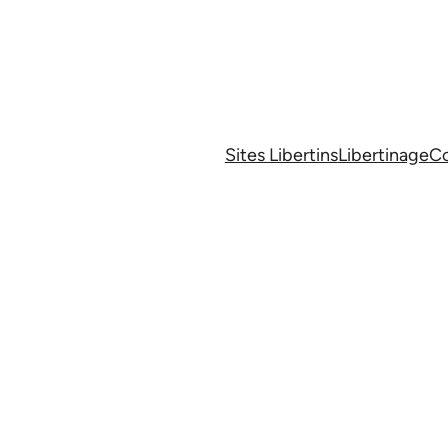
Sites Libertins
Libertinage
Co