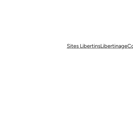
Sites Libertins
Libertinage
Co