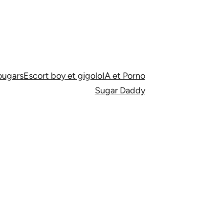
ugars
Escort boy et gigolo
IA et Porno
Sugar Daddy