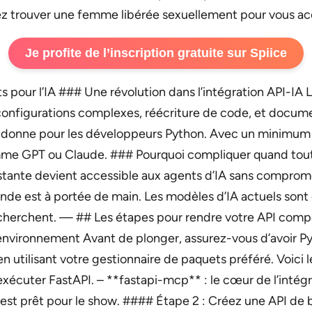
rez trouver une femme libérée sexuellement pour vous a
Je profite de l’inscription gratuite sur Spiice
 pour l’IA ### Une révolution dans l’intégration API-IA 
 configurations complexes, réécriture de code, et documen
la donne pour les développeurs Python. Avec un minimum 
omme GPT ou Claude. ### Pourquoi compliquer quand tout
stante devient accessible aux agents d’IA sans comprom
e est à portée de main. Les modèles d’IA actuels sont c
echerchent. — ## Les étapes pour rendre votre API comp
environnement Avant de plonger, assurez-vous d’avoir Py
en utilisant votre gestionnaire de paquets préféré. Voici l
exécuter FastAPI. – **fastapi-mcp** : le cœur de l’intég
st prêt pour le show. #### Étape 2 : Créez une API de 