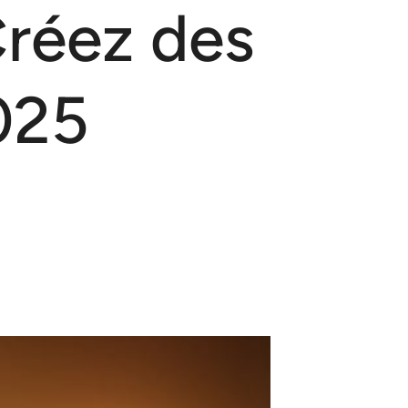
Créez des
025