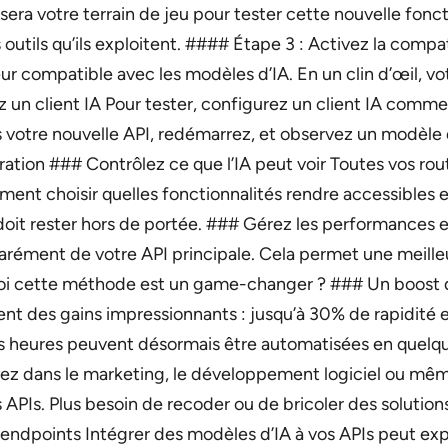
 votre terrain de jeu pour tester cette nouvelle fonctio
 outils qu’ils exploitent. #### Étape 3 : Activez la compa
 compatible avec les modèles d’IA. En un clin d’œil, votr
 un client IA Pour tester, configurez un client IA comme
ers votre nouvelle API, redémarrez, et observez un modèle
ation ### Contrôlez ce que l’IA peut voir Toutes vos rou
ment choisir quelles fonctionnalités rendre accessibles e
doit rester hors de portée. ### Gérez les performances et
rément de votre API principale. Cela permet une meilleu
uoi cette méthode est un game-changer ? ### Un boost d’
tent des gains impressionnants : jusqu’à 30% de rapidité 
 heures peuvent désormais être automatisées en quelqu
oyez dans le marketing, le développement logiciel ou m
 APIs. Plus besoin de recoder ou de bricoler des solutio
 endpoints Intégrer des modèles d’IA à vos APIs peut expo