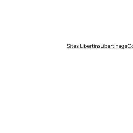
Sites Libertins
Libertinage
Co