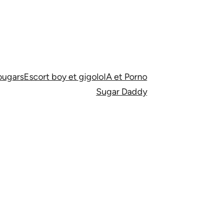
ugars
Escort boy et gigolo
IA et Porno
Sugar Daddy