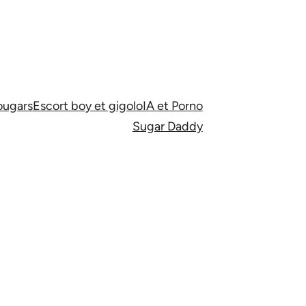
ugars
Escort boy et gigolo
IA et Porno
Sugar Daddy