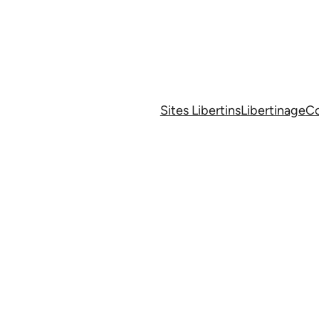
Sites Libertins
Libertinage
Co