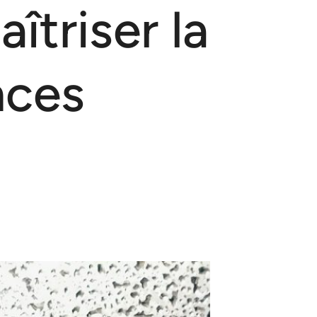
îtriser la
nces