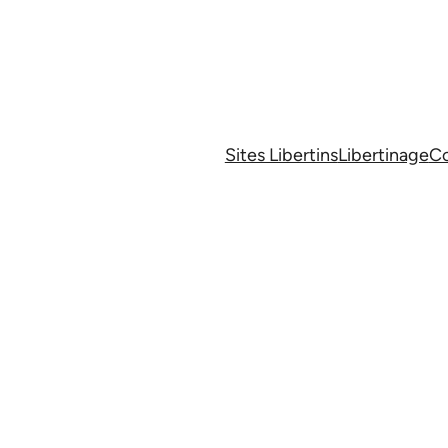
Sites Libertins
Libertinage
Co