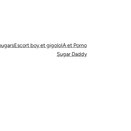
ugars
Escort boy et gigolo
IA et Porno
Sugar Daddy