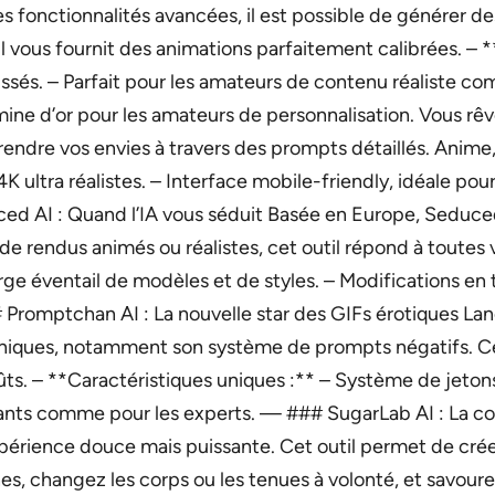
 ses fonctionnalités avancées, il est possible de générer d
il vous fournit des animations parfaitement calibrées. – **
sés. – Parfait pour les amateurs de contenu réaliste co
 mine d’or pour les amateurs de personnalisation. Vous r
ndre vos envies à travers des prompts détaillés. Anime
 4K ultra réalistes. – Interface mobile-friendly, idéale 
duced AI : Quand l’IA vous séduit Basée en Europe, Sedu
de rendus animés ou réalistes, cet outil répond à toutes
rge éventail de modèles et de styles. – Modifications en
 Promptchan AI : La nouvelle star des GIFs érotiques 
uniques, notamment son système de prompts négatifs. Cel
s. – **Caractéristiques uniques :** – Système de jetons
utants comme pour les experts. — ### SugarLab AI : La c
xpérience douce mais puissante. Cet outil permet de crée
s, changez les corps ou les tenues à volonté, et savourez