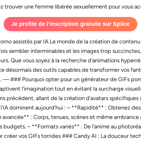
rez trouver une femme libérée sexuellement pour vous a
Je profite de l’inscription gratuite sur Spiice
rno assistés par IA Le monde de la création de contenu p
parfois sembler interminables et les images trop succincte
eurs. Que vous soyez à la recherche d’animations hyperréa
te désormais des outils capables de transformer vos fant
hé. — ### Pourquoi opter pour un générateur de GIFs porn
 captivent l’imagination tout en évitant la surcharge visu
ans précédent, allant de la création d’avatars spécifiques
l’IA dominent aujourd’hui : – **Rapidité** : Obtenez des
 avancée** : Corps, tenues, scènes et même ambiance aju
udgets. – **Formats variés** : De l’anime au photoréalism
r créer vos GIFs torrides ### Candy AI : La douceur tec