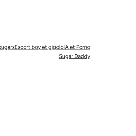
ugars
Escort boy et gigolo
IA et Porno
Sugar Daddy