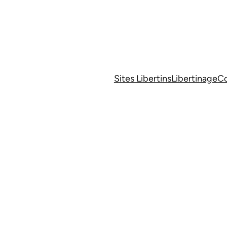
Sites Libertins
Libertinage
Co