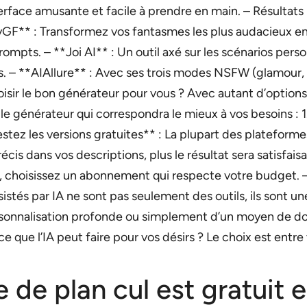
nterface amusante et facile à prendre en main. – Résultat
yGF** : Transformez vos fantasmes les plus audacieux en 
prompts. – **Joi AI** : Un outil axé sur les scénarios pers
 – **AIAllure** : Avec ses trois modes NSFW (glamour, 
r le bon générateur pour vous ? Avec autant d’options dis
e générateur qui correspondra le mieux à vos besoins : 1
Testez les versions gratuites** : La plupart des plateform
écis dans vos descriptions, plus le résultat sera satisfa
, choisissez un abonnement qui respecte votre budget. 
stés par IA ne sont pas seulement des outils, ils sont u
ersonnalisation profonde ou simplement d’un moyen de do
 ce que l’IA peut faire pour vos désirs ? Le choix est entre
te de plan cul est gratuit